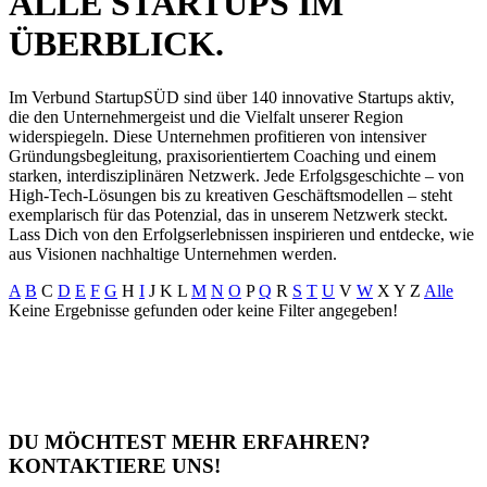
ALLE STARTUPS IM
ÜBERBLICK.
Im Verbund StartupSÜD sind über 140 innovative Startups aktiv,
die den Unternehmergeist und die Vielfalt unserer Region
widerspiegeln. Diese Unternehmen profitieren von intensiver
Gründungsbegleitung, praxisorientiertem Coaching und einem
starken, interdisziplinären Netzwerk. Jede Erfolgsgeschichte – von
High-Tech-Lösungen bis zu kreativen Geschäftsmodellen – steht
exemplarisch für das Potenzial, das in unserem Netzwerk steckt.
Lass Dich von den Erfolgserlebnissen inspirieren und entdecke, wie
aus Visionen nachhaltige Unternehmen werden.
A
B
C
D
E
F
G
H
I
J
K
L
M
N
O
P
Q
R
S
T
U
V
W
X
Y
Z
Alle
Keine Ergebnisse gefunden oder keine Filter angegeben!
DU MÖCHTEST MEHR ERFAHREN?
KONTAKTIERE UNS!