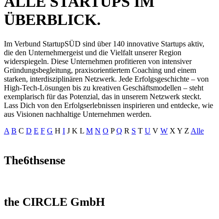
ALLE STARTUPS IM
ÜBERBLICK.
Im Verbund StartupSÜD sind über 140 innovative Startups aktiv,
die den Unternehmergeist und die Vielfalt unserer Region
widerspiegeln. Diese Unternehmen profitieren von intensiver
Gründungsbegleitung, praxisorientiertem Coaching und einem
starken, interdisziplinären Netzwerk. Jede Erfolgsgeschichte – von
High-Tech-Lösungen bis zu kreativen Geschäftsmodellen – steht
exemplarisch für das Potenzial, das in unserem Netzwerk steckt.
Lass Dich von den Erfolgserlebnissen inspirieren und entdecke, wie
aus Visionen nachhaltige Unternehmen werden.
A
B
C
D
E
F
G
H
I
J
K
L
M
N
O
P
Q
R
S
T
U
V
W
X
Y
Z
Alle
The6thsense
the CIRCLE GmbH