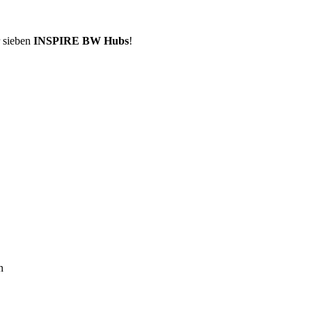
r sieben
INSPIRE BW Hubs
!
n